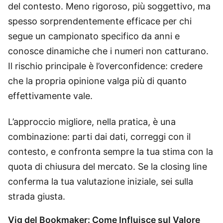
del contesto. Meno rigoroso, più soggettivo, ma
spesso sorprendentemente efficace per chi
segue un campionato specifico da anni e
conosce dinamiche che i numeri non catturano.
Il rischio principale è l’overconfidence: credere
che la propria opinione valga più di quanto
effettivamente vale.
L’approccio migliore, nella pratica, è una
combinazione: parti dai dati, correggi con il
contesto, e confronta sempre la tua stima con la
quota di chiusura del mercato. Se la closing line
conferma la tua valutazione iniziale, sei sulla
strada giusta.
Vig del Bookmaker: Come Influisce sul Valore