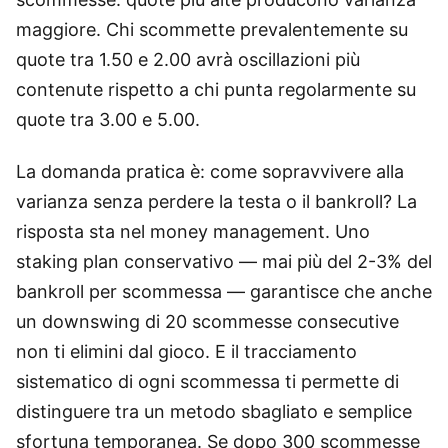
maggiore. Chi scommette prevalentemente su
quote tra 1.50 e 2.00 avrà oscillazioni più
contenute rispetto a chi punta regolarmente su
quote tra 3.00 e 5.00.
La domanda pratica è: come sopravvivere alla
varianza senza perdere la testa o il bankroll? La
risposta sta nel money management. Uno
staking plan conservativo — mai più del 2-3% del
bankroll per scommessa — garantisce che anche
un downswing di 20 scommesse consecutive
non ti elimini dal gioco. E il tracciamento
sistematico di ogni scommessa ti permette di
distinguere tra un metodo sbagliato e semplice
sfortuna temporanea. Se dopo 300 scommesse