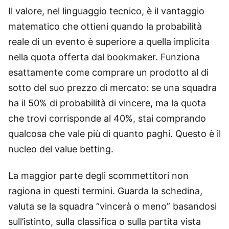
Il valore, nel linguaggio tecnico, è il vantaggio
matematico che ottieni quando la probabilità
reale di un evento è superiore a quella implicita
nella quota offerta dal bookmaker. Funziona
esattamente come comprare un prodotto al di
sotto del suo prezzo di mercato: se una squadra
ha il 50% di probabilità di vincere, ma la quota
che trovi corrisponde al 40%, stai comprando
qualcosa che vale più di quanto paghi. Questo è il
nucleo del value betting.
La maggior parte degli scommettitori non
ragiona in questi termini. Guarda la schedina,
valuta se la squadra “vincerà o meno” basandosi
sull’istinto, sulla classifica o sulla partita vista