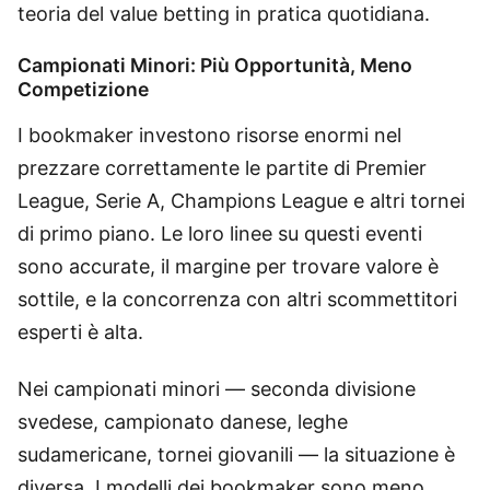
teoria del value betting in pratica quotidiana.
Campionati Minori: Più Opportunità, Meno
Competizione
I bookmaker investono risorse enormi nel
prezzare correttamente le partite di Premier
League, Serie A, Champions League e altri tornei
di primo piano. Le loro linee su questi eventi
sono accurate, il margine per trovare valore è
sottile, e la concorrenza con altri scommettitori
esperti è alta.
Nei campionati minori — seconda divisione
svedese, campionato danese, leghe
sudamericane, tornei giovanili — la situazione è
diversa. I modelli dei bookmaker sono meno