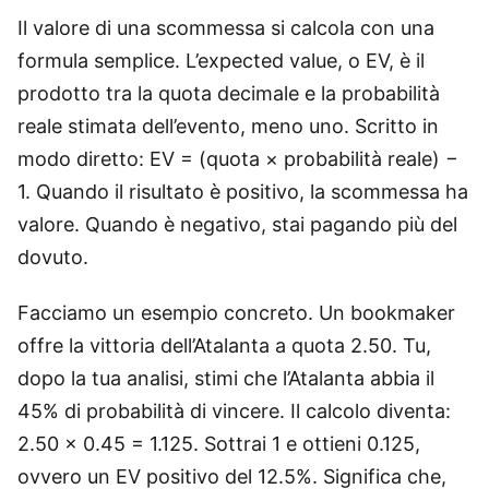
Il valore di una scommessa si calcola con una
formula semplice. L’expected value, o EV, è il
prodotto tra la quota decimale e la probabilità
reale stimata dell’evento, meno uno. Scritto in
modo diretto: EV = (quota × probabilità reale) −
1. Quando il risultato è positivo, la scommessa ha
valore. Quando è negativo, stai pagando più del
dovuto.
Facciamo un esempio concreto. Un bookmaker
offre la vittoria dell’Atalanta a quota 2.50. Tu,
dopo la tua analisi, stimi che l’Atalanta abbia il
45% di probabilità di vincere. Il calcolo diventa:
2.50 × 0.45 = 1.125. Sottrai 1 e ottieni 0.125,
ovvero un EV positivo del 12.5%. Significa che,