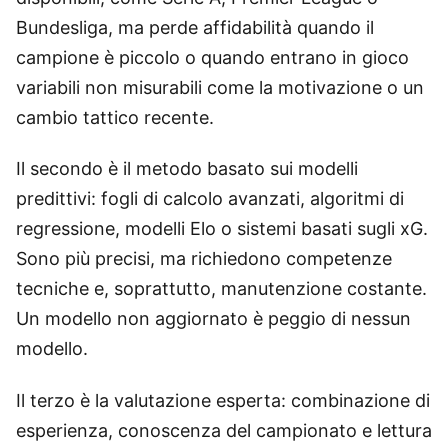
Bundesliga, ma perde affidabilità quando il
campione è piccolo o quando entrano in gioco
variabili non misurabili come la motivazione o un
cambio tattico recente.
Il secondo è il metodo basato sui modelli
predittivi: fogli di calcolo avanzati, algoritmi di
regressione, modelli Elo o sistemi basati sugli xG.
Sono più precisi, ma richiedono competenze
tecniche e, soprattutto, manutenzione costante.
Un modello non aggiornato è peggio di nessun
modello.
Il terzo è la valutazione esperta: combinazione di
esperienza, conoscenza del campionato e lettura