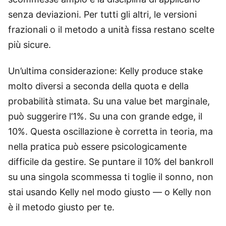
senza deviazioni. Per tutti gli altri, le versioni
frazionali o il metodo a unità fissa restano scelte
più sicure.
Un’ultima considerazione: Kelly produce stake
molto diversi a seconda della quota e della
probabilità stimata. Su una value bet marginale,
può suggerire l’1%. Su una con grande edge, il
10%. Questa oscillazione è corretta in teoria, ma
nella pratica può essere psicologicamente
difficile da gestire. Se puntare il 10% del bankroll
su una singola scommessa ti toglie il sonno, non
stai usando Kelly nel modo giusto — o Kelly non
è il metodo giusto per te.