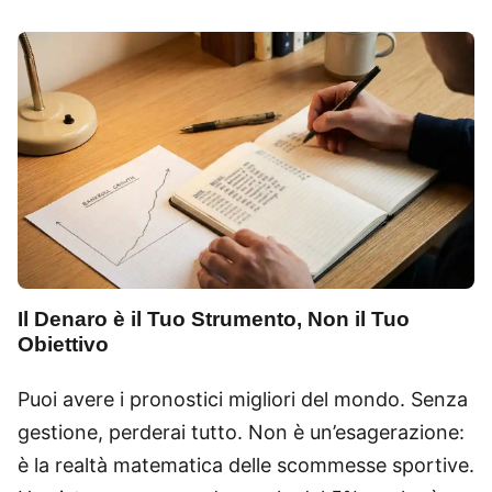
Il Denaro è il Tuo Strumento, Non il Tuo
Obiettivo
Puoi avere i pronostici migliori del mondo. Senza
gestione, perderai tutto. Non è un’esagerazione:
è la realtà matematica delle scommesse sportive.