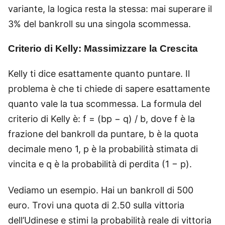
variante, la logica resta la stessa: mai superare il
3% del bankroll su una singola scommessa.
Criterio di Kelly: Massimizzare la Crescita
Kelly ti dice esattamente quanto puntare. Il
problema è che ti chiede di sapere esattamente
quanto vale la tua scommessa. La formula del
criterio di Kelly è: f = (bp − q) / b, dove f è la
frazione del bankroll da puntare, b è la quota
decimale meno 1, p è la probabilità stimata di
vincita e q è la probabilità di perdita (1 − p).
Vediamo un esempio. Hai un bankroll di 500
euro. Trovi una quota di 2.50 sulla vittoria
dell’Udinese e stimi la probabilità reale di vittoria