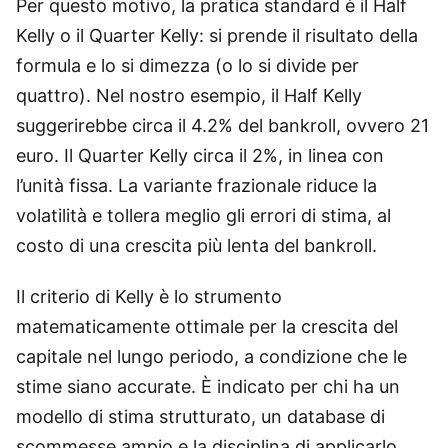
Per questo motivo, la pratica standard è il Half
Kelly o il Quarter Kelly: si prende il risultato della
formula e lo si dimezza (o lo si divide per
quattro). Nel nostro esempio, il Half Kelly
suggerirebbe circa il 4.2% del bankroll, ovvero 21
euro. Il Quarter Kelly circa il 2%, in linea con
l’unità fissa. La variante frazionale riduce la
volatilità e tollera meglio gli errori di stima, al
costo di una crescita più lenta del bankroll.
Il criterio di Kelly è lo strumento
matematicamente ottimale per la crescita del
capitale nel lungo periodo, a condizione che le
stime siano accurate. È indicato per chi ha un
modello di stima strutturato, un database di
scommesse ampio e la disciplina di applicarlo