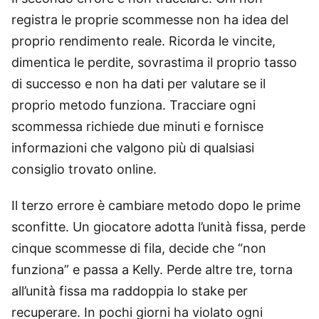
registra le proprie scommesse non ha idea del
proprio rendimento reale. Ricorda le vincite,
dimentica le perdite, sovrastima il proprio tasso
di successo e non ha dati per valutare se il
proprio metodo funziona. Tracciare ogni
scommessa richiede due minuti e fornisce
informazioni che valgono più di qualsiasi
consiglio trovato online.
Il terzo errore è cambiare metodo dopo le prime
sconfitte. Un giocatore adotta l’unità fissa, perde
cinque scommesse di fila, decide che “non
funziona” e passa a Kelly. Perde altre tre, torna
all’unità fissa ma raddoppia lo stake per
recuperare. In pochi giorni ha violato ogni