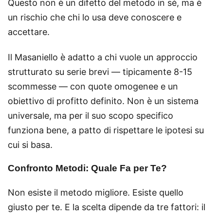
Questo non è un difetto del metodo in sé, ma è
un rischio che chi lo usa deve conoscere e
accettare.
Il Masaniello è adatto a chi vuole un approccio
strutturato su serie brevi — tipicamente 8-15
scommesse — con quote omogenee e un
obiettivo di profitto definito. Non è un sistema
universale, ma per il suo scopo specifico
funziona bene, a patto di rispettare le ipotesi su
cui si basa.
Confronto Metodi: Quale Fa per Te?
Non esiste il metodo migliore. Esiste quello
giusto per te. E la scelta dipende da tre fattori: il