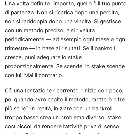
Una volta definito l’importo, quello è il tuo punto
di partenza. Non si ricarica dopo una perdita,
non si raddoppia dopo una vincita. Si gestisce
con un metodo preciso, e si rivaluta
periodicamente — ad esempio ogni mese o ogni
trimestre — in base ai risultati. Se il bankroll
cresce, puoi adeguare lo stake
proporzionalmente. Se scende, lo stake scende
con lui. Mai il contrario.
C’è una tentazione ricorrente: “inizio con poco,
poi quando avrò capito il metodo, metterò cifre
più serie”. In realtà, iniziare con un bankroll
troppo basso crea un problema diverso: stake
così piccoli da rendere l’attività priva di senso