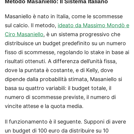
Metodo Masaniello: Il Sistema Italiano
Masaniello è nato in Italia, come le scommesse
sul calcio. Il metodo,
ideato da Massimo Mondò e
Ciro Masaniello
, è un sistema progressivo che
distribuisce un budget predefinito su un numero
fisso di scommesse, regolando lo stake in base ai
risultati ottenuti. A differenza dell’unità fissa,
dove la puntata è costante, e di Kelly, dove
dipende dalla probabilità stimata, Masaniello si
basa su quattro variabili: il budget totale, il
numero di scommesse previste, il numero di
vincite attese e la quota media.
Il funzionamento è il seguente. Supponi di avere
un budget di 100 euro da distribuire su 10