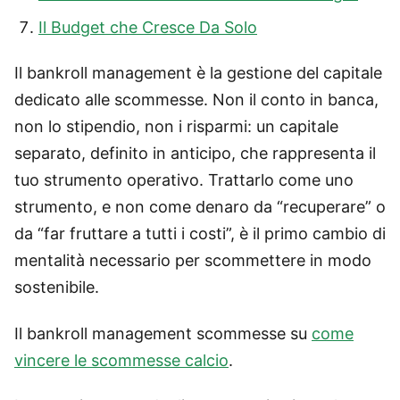
Il Budget che Cresce Da Solo
Il bankroll management è la gestione del capitale
dedicato alle scommesse. Non il conto in banca,
non lo stipendio, non i risparmi: un capitale
separato, definito in anticipo, che rappresenta il
tuo strumento operativo. Trattarlo come uno
strumento, e non come denaro da “recuperare” o
da “far fruttare a tutti i costi”, è il primo cambio di
mentalità necessario per scommettere in modo
sostenibile.
Il bankroll management scommesse su
come
vincere le scommesse calcio
.