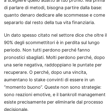
a scegliere quello adatto al tuo profilo. Ma prima
di parlare di metodi, bisogna partire dalla base:
quanto denaro dedicare alle scommesse e come
separarlo dal resto della tua vita finanziaria.
Un dato spesso citato nel settore dice che oltre il
90% degli scommettitori è in perdita sul lungo
periodo. Non tutti perdono perché fanno
pronostici sbagliati. Molti perdono perché, dopo
una serie negativa, raddoppiano le puntate per
recuperare. O perché, dopo una vincita,
aumentano lo stake convinti di essere in un
“momento buono”. Queste non sono strategie:
sono reazioni emotive, e il bankroll management
esiste precisamente per eliminarle dal processo
decisionale.