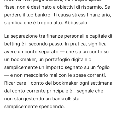
fisse, non è destinato a obiettivi di risparmio. Se
perdere il tuo bankroll ti causa stress finanziario,
significa che è troppo alto. Abbassalo.
La separazione tra finanze personali e capitale di
betting è il secondo passo. In pratica, significa
avere un conto separato — che sia un conto su
un bookmaker, un portafoglio digitale o
semplicemente un importo segnato su un foglio
— e non mescolarlo mai con le spese correnti.
Ricaricare il conto del bookmaker ogni settimana
dal conto corrente principale è il segnale che
non stai gestendo un bankroll: stai
semplicemente spendendo.