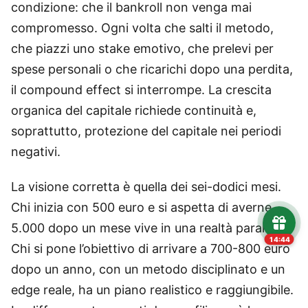
condizione: che il bankroll non venga mai
compromesso. Ogni volta che salti il metodo,
che piazzi uno stake emotivo, che prelevi per
spese personali o che ricarichi dopo una perdita,
il compound effect si interrompe. La crescita
organica del capitale richiede continuità e,
soprattutto, protezione del capitale nei periodi
negativi.
La visione corretta è quella dei sei-dodici mesi.
Chi inizia con 500 euro e si aspetta di averne
5.000 dopo un mese vive in una realtà parallela.
14:43
Chi si pone l’obiettivo di arrivare a 700-800 euro
dopo un anno, con un metodo disciplinato e un
edge reale, ha un piano realistico e raggiungibile.