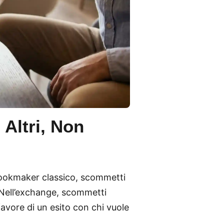
Altri, Non
 bookmaker classico, scommetti
. Nell’exchange, scommetti
 favore di un esito con chi vuole