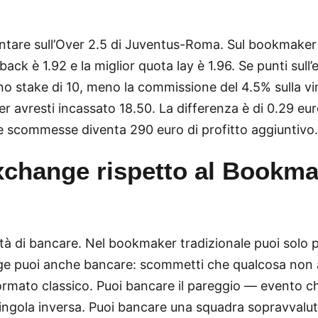
are sull’Over 2.5 di Juventus-Roma. Sul bookmaker t
ack è 1.92 e la miglior quota lay è 1.96. Se punti sull’
no stake di 10, meno la commissione del 4.5% sulla vin
r avresti incassato 18.50. La differenza è di 0.29 e
e scommesse diventa 290 euro di profitto aggiuntivo.
xchange rispetto al Bookm
ilità di bancare. Nel bookmaker tradizionale puoi solo
ge puoi anche bancare: scommetti che qualcosa non a
 formato classico. Puoi bancare il pareggio — evento
ngola inversa. Puoi bancare una squadra sopravvalu