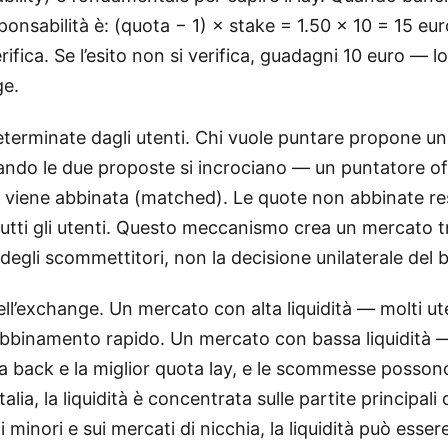
sponsabilità è: (quota − 1) × stake = 1.50 × 10 = 15 e
erifica. Se l’esito non si verifica, guadagni 10 euro — l
ge.
terminate dagli utenti. Chi vuole puntare propone un
ando le due proposte si incrociano — un puntatore off
viene abbinata (matched). Le quote non abbinate re
a tutti gli utenti. Questo meccanismo crea un mercato 
 degli scommettitori, non la decisione unilaterale del
co dell’exchange. Un mercato con alta liquidità — molt
bbinamento rapido. Un mercato con bassa liquidità 
ta back e la miglior quota lay, e le scommesse posson
alia, la liquidità è concentrata sulle partite principa
minori e sui mercati di nicchia, la liquidità può esser