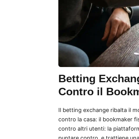
Betting Exchang
Contro il Book
Il betting exchange ribalta il
contro la casa: il bookmaker fi
contro altri utenti: la piattafo
puntare contro, e trattiene una