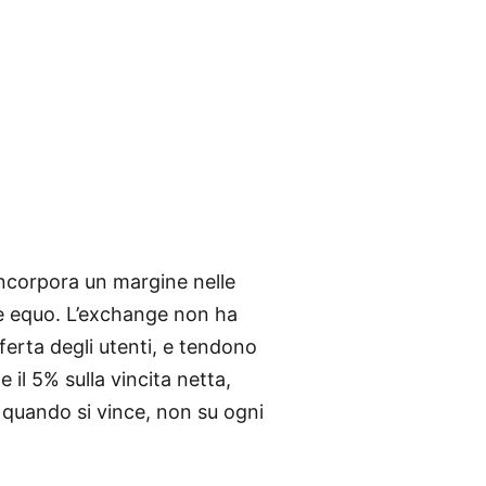
incorpora un margine nelle
re equo. L’exchange non ha
ferta degli utenti, e tendono
il 5% sulla vincita netta,
o quando si vince, non su ogni