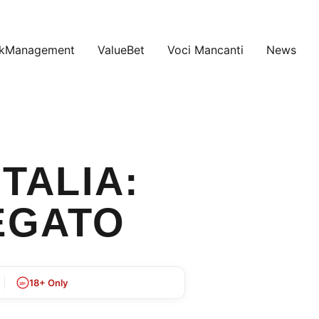
kManagement
ValueBet
Voci Mancanti
News
TALIA:
EGATO
18+ Only
18+