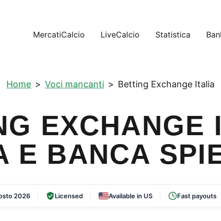
MercatiCalcio
LiveCalcio
Statistica
Ban
Home
>
Voci mancanti
>
Betting Exchange Italia
NG EXCHANGE I
A E BANCA SPI
osto 2026
Licensed
Available in US
Fast payouts