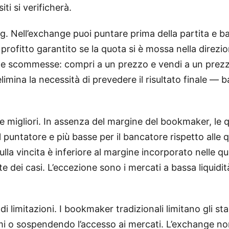
iti si verificherà.
ng. Nell’exchange puoi puntare prima della partita e b
rofitto garantito se la quota si è mossa nella direzion
alle scommesse: compri a un prezzo e vendi a un prez
imina la necessità di prevedere il risultato finale —
te migliori. In assenza del margine del bookmaker, le
l puntatore e più basse per il bancatore rispetto all
lla vincita è inferiore al margine incorporato nelle qu
 dei casi. L’eccezione sono i mercati a bassa liquidit
di limitazioni. I bookmaker tradizionali limitano gli s
mi o sospendendo l’accesso ai mercati. L’exchange no