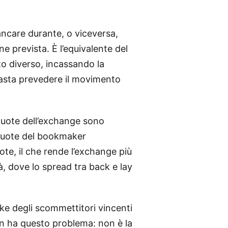
ancare durante, o viceversa,
e prevista. È l’equivalente del
zo diverso, incassando la
 basta prevedere il movimento
 quote dell’exchange sono
e quote del bookmaker
ote, il che rende l’exchange più
à, dove lo spread tra back e lay
take degli scommettitori vincenti
n ha questo problema: non è la