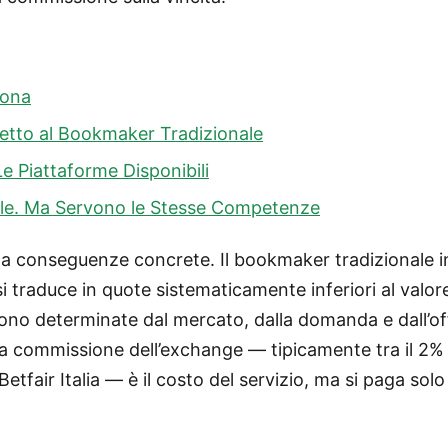
iona
petto al Bookmaker Tradizionale
Le Piattaforme Disponibili
le. Ma Servono le Stesse Competenze
ha conseguenze concrete. Il bookmaker tradizionale 
si traduce in quote sistematicamente inferiori al valo
sono determinate dal mercato, dalla domanda e dall’of
La commissione dell’exchange — tipicamente tra il 2% e 
Betfair Italia — è il costo del servizio, ma si paga sol